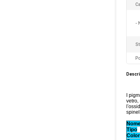
Ca
- 
St
Po
Descri
I pigm
vetro,
l'ossi
spinel
Nome 
Tipo
Color