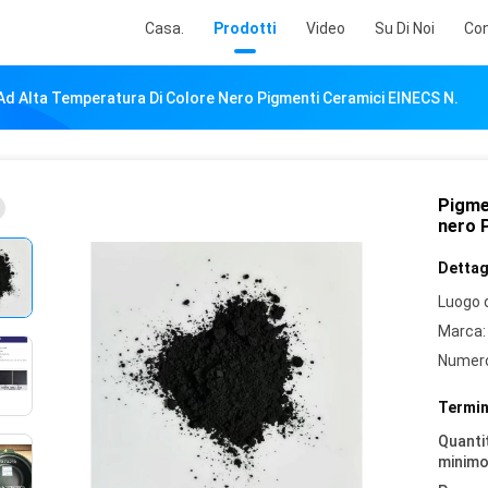
Casa.
Prodotti
Video
Su Di Noi
Con
 Ad Alta Temperatura Di Colore Nero Pigmenti Ceramici EINECS N.
Pigmen
nero 
Dettagl
Luogo d
Marca:
Numero
Termin
Quantit
minimo