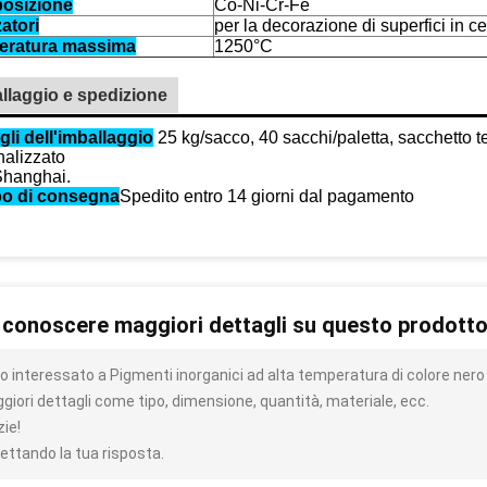
osizione
Co-Ni-Cr-Fe
zatori
per la decorazione di superfici in c
eratura massima
1250°C
llaggio e spedizione
gli dell'imballaggio
25 kg/sacco, 40 sacchi/paletta, sacchetto t
nalizzato
Shanghai.
o di consegna
Spedito entro 14 giorni dal pagamento
 conoscere maggiori dettagli su questo prodott
o interessato a Pigmenti inorganici ad alta temperatura di colore nero
giori dettagli come tipo, dimensione, quantità, materiale, ecc.
zie!
ettando la tua risposta.