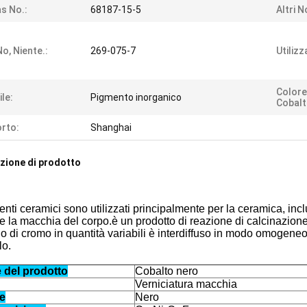
s No.:
68187-15-5
Altri N
No, Niente.:
269-075-7
Utilizz
Colore
ile:
Pigmento inorganico
Cobalt
rto:
Shanghai
zione di prodotto
enti ceramici sono utilizzati principalmente per la ceramica, inclus
 e la macchia del corpo.è un prodotto di reazione di calcinazione 
do di cromo in quantità variabili è interdiffuso in modo omogeneo
lo.
del prodotto
Cobalto nero
Verniciatura macchia
e
Nero