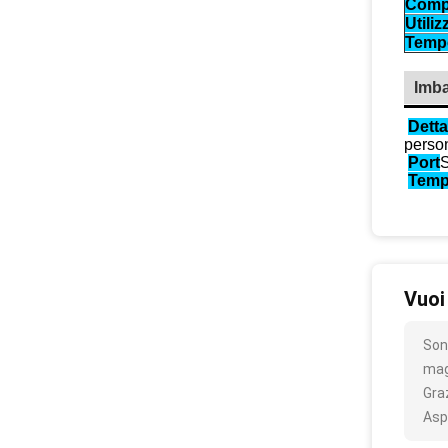
Comp
Utiliz
Temp
Imba
Detta
perso
Port
Temp
Vuoi
Son
mag
Gra
Asp