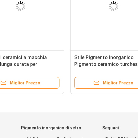
i ceramici a macchia
Stile Pigmento inorganico
i lunga durata per
Pigmento ceramico turches
tro CAS n. 68187-15-5
per pigmenti di inchiostro
Miglior Prezzo
Miglior Prezzo
Pigmento inorganico di vetro
Seguaci