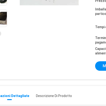
Prezzo
Imball
partico
Tempi 
Termini
pagam
Capaci
alimen
M
azioni Dettagliate
Descrizione Di Prodotto