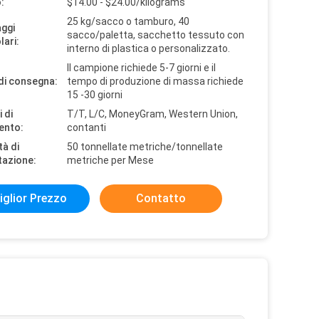
:
$14.00 - $24.00/kilograms
25 kg/sacco o tamburo, 40
aggi
sacco/paletta, sacchetto tessuto con
lari:
interno di plastica o personalizzato.
Il campione richiede 5-7 giorni e il
di consegna:
tempo di produzione di massa richiede
15 -30 giorni
 di
T/T, L/C, MoneyGram, Western Union,
ento:
contanti
tà di
50 tonnellate metriche/tonnellate
tazione:
metriche per Mese
iglior Prezzo
Contatto