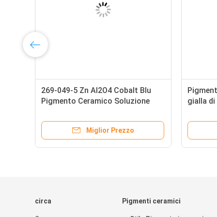
269-049-5 Zn Al2O4 Cobalt Blu
Pigment
o
Pigmento Ceramico Soluzione
gialla d
2504
inchios
Miglior Prezzo
circa
Pigmenti ceramici