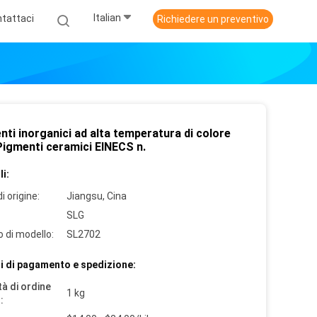
Italian
tattaci
Richiedere un preventivo
ti inorganici ad alta temperatura di colore
Pigmenti ceramici EINECS n.
i:
i origine:
Jiangsu, Cina
SLG
 di modello:
SL2702
i di pagamento e spedizione:
à di ordine
1 kg
: