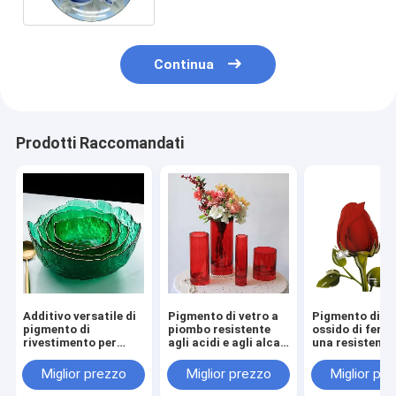
Continua
Prodotti Raccomandati
Additivo versatile di
Pigmento di vetro a
Pigmento di ve
pigmento di
piombo resistente
ossido di ferro
rivestimento per
agli acidi e agli alcali
una resistenz
vetro fuso CAS n.
per stoviglie di vetro
duratura agli a
65997-18-4 / 68187-
Pigmento inorganico
alle alcaline ne
Miglior prezzo
Miglior prezzo
Miglior pr
49-5
vasetti e nei ve