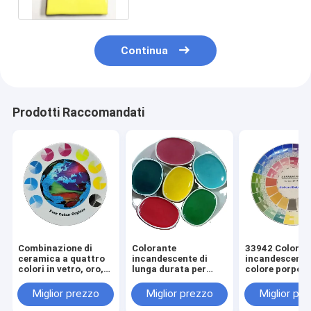
Continua
Prodotti Raccomandati
Combinazione di
Colorante
33942 Coloran
ceramica a quattro
incandescente di
incandescente
colori in vetro, oro,
lunga durata per
colore porpor
viola e ossido di
ceramiche CAS n.
dorato per go
ferro
65997-18-4 / 1345-
plastica
Miglior prezzo
Miglior prezzo
Miglior pr
24-0