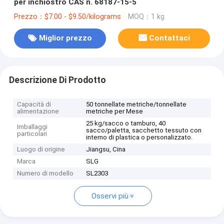
per inchiostro CAS n. 68187-15-5
Prezzo：$7.00 - $9.50/kilograms
MOQ：1 kg
Miglior prezzo
Contattaci
Descrizione Di Prodotto
Capacità di
50 tonnellate metriche/tonnellate
alimentazione
metriche per Mese
25 kg/sacco o tamburo, 40
Imballaggi
sacco/paletta, sacchetto tessuto con
particolari
interno di plastica o personalizzato.
Luogo di origine
Jiangsu, Cina
Marca
SLG
Numero di modello
SL2303
Osservi più