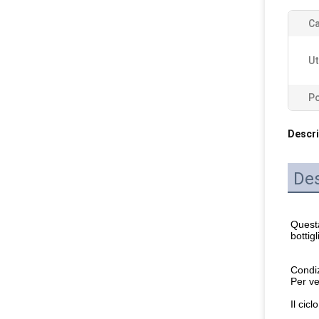
Ca
Ut
Po
Descri
Des
Questa
bottigl
Condiz
Per ve
Il cicl