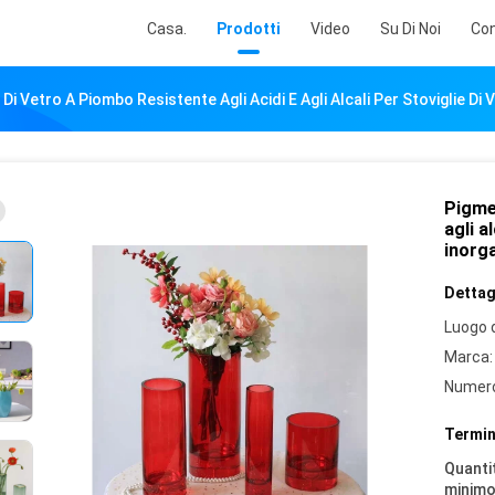
Casa.
Prodotti
Video
Su Di Noi
Con
Di Vetro A Piombo Resistente Agli Acidi E Agli Alcali Per Stoviglie D
Pigmen
agli a
inorg
Dettagl
Luogo d
Marca:
Numero
Termin
Quantit
minimo