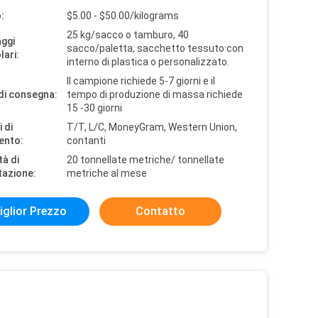
:
$5.00 - $50.00/kilograms
25 kg/sacco o tamburo, 40
aggi
sacco/paletta, sacchetto tessuto con
lari:
interno di plastica o personalizzato.
Il campione richiede 5-7 giorni e il
di consegna:
tempo di produzione di massa richiede
15 -30 giorni
 di
T/T, L/C, MoneyGram, Western Union,
ento:
contanti
tà di
20 tonnellate metriche/ tonnellate
tazione:
metriche al mese
iglior Prezzo
Contatto