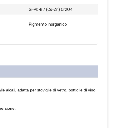
Si-Pb-B / (Co-Zn) Cr2O4
Pigmento inorganico
lcali, adatta per stoviglie di vetro, bottiglie di vino, 
mersione.