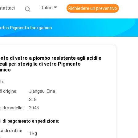
Italian
tattaci
Richiedere un preventivo
i Vetro Pigmento Inorganico
to di vetro a piombo resistente agli acidi e
lcali per stoviglie di vetro Pigmento
anico
i:
i origine:
Jiangsu, Cina
SLG
 di modello:
2043
i di pagamento e spedizione:
à di ordine
1 kg
: