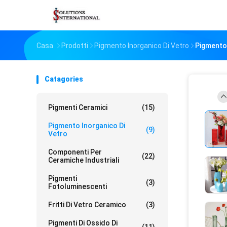
Casa
Prodotti
Pigmento Inorganico Di Vetro
Pigmento 
Catagories
Pigmenti Ceramici
(15)
Pigmento Inorganico Di
(9)
Vetro
Componenti Per
(22)
Ceramiche Industriali
Pigmenti
(3)
Fotoluminescenti
Fritti Di Vetro Ceramico
(3)
Pigmenti Di Ossido Di