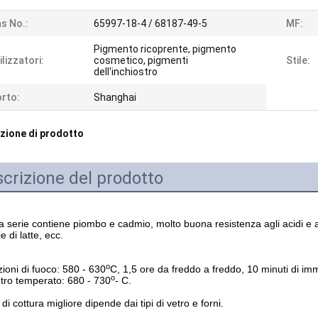
s No.:
65997-18-4 / 68187-49-5
MF:
Pigmento ricoprente, pigmento
ilizzatori:
cosmetico, pigmenti
Stile:
dell'inchiostro
rto:
Shanghai
zione di prodotto
crizione del prodotto
 serie contiene piombo e cadmio, molto buona resistenza agli acidi e alle a
ie di latte, ecc.
o
ioni di fuoco: 580 - 630
C, 1,5 ore da freddo a freddo, 10 minuti di im
o
tro temperato: 680 - 730
- C.
o di cottura migliore dipende dai tipi di vetro e forni.