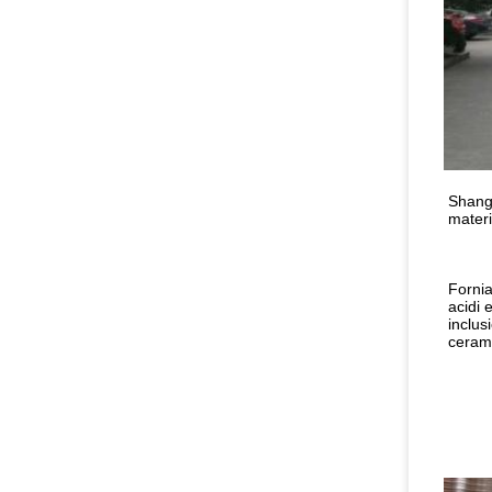
Shangh
materi
Fornia
acidi 
inclus
cerami