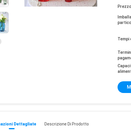
Prezzo
Imball
partico
Tempi 
Termini
pagam
Capaci
alimen
M
azioni Dettagliate
Descrizione Di Prodotto