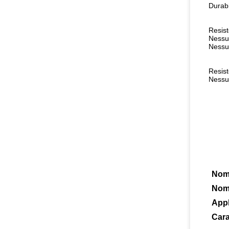
Durabi
Resist
Nessun
Nessun
Resist
Nessun
Nome
Nom
Appl
Cara