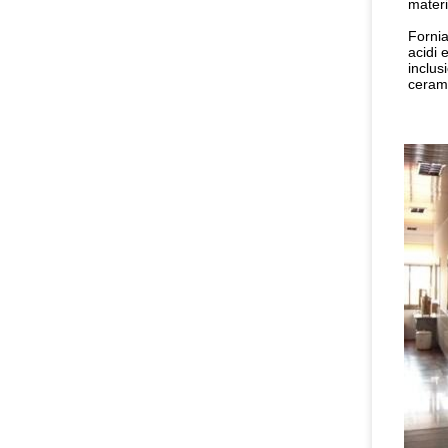
materi
Fornia
acidi 
inclus
cerami