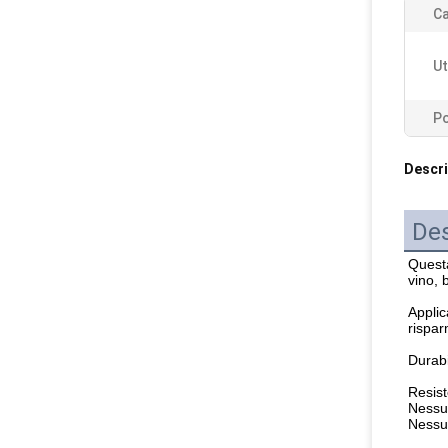
Ca
Ut
Po
Descri
Des
Questa
vino, b
Applic
rispar
Durabi
Resist
Nessun
Nessun