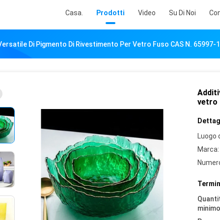
Casa.
Prodotti
Video
Su Di Noi
Con
Versatile Di Pigmento Di Rivestimento Per Vetro Fuso CAS N. 65997-
Additi
vetro
Dettagl
Luogo d
Marca:
Numero
Termin
Quantit
minimo