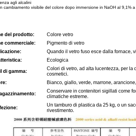
enza agli alcalini
 cambiamento visibile del colore dopo immersione in NaOH al 9,1% a 
 del prodotto:
Colore vetro
e commerciale:
Pigmento di vetro
icazione:
Quando il vetro fuso esce dalla fornace, vi
tteristica:
Ecologica
Colori di vetro, ad alta lucentezza, per la 
il di gamma:
cosmetici.
re:
Bianco, giallo, verde, marrone, arancione,
Conservare in contenitori sigillati come fo
agazzinamento:
climatiche estreme.
Un tamburo di plastica da 25 kg, o un sac
ezione:
rivestimento.