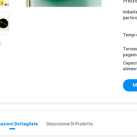
Prezzo
Imball
partico
Tempi 
Termini
pagam
Capaci
alimen
M
azioni Dettagliate
Descrizione Di Prodotto