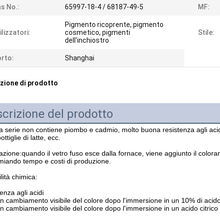
s No.:
65997-18-4 / 68187-49-5
MF:
Pigmento ricoprente, pigmento
ilizzatori:
cosmetico, pigmenti
Stile:
dell'inchiostro
rto:
Shanghai
zione di prodotto
crizione del prodotto
 serie non contiene piombo e cadmio, molto buona resistenza agli acidi e a
ottiglie di latte, ecc.
azione:
quando il vetro fuso esce dalla fornace, viene aggiunto il colora
miando tempo e costi di produzione.
lità chimica:
enza agli acidi
 cambiamento visibile del colore dopo l'immersione in un 10% di acido 
 cambiamento visibile del colore dopo l'immersione in un acido citrico