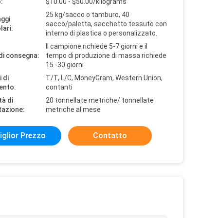
:
$10.00 - $50.00/kilograms
25 kg/sacco o tamburo, 40
aggi
sacco/paletta, sacchetto tessuto con
lari:
interno di plastica o personalizzato.
Il campione richiede 5-7 giorni e il
di consegna:
tempo di produzione di massa richiede
15 -30 giorni
 di
T/T, L/C, MoneyGram, Western Union,
ento:
contanti
tà di
20 tonnellate metriche/ tonnellate
tazione:
metriche al mese
iglior Prezzo
Contatto