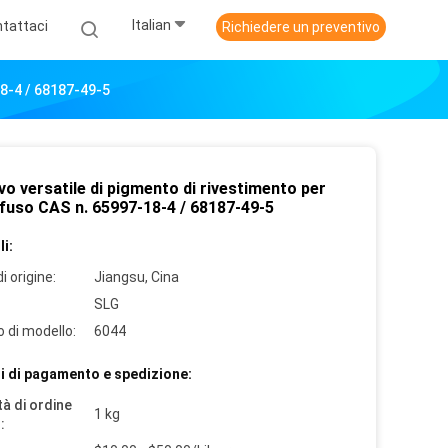
Italian
tattaci
Richiedere un preventivo
18-4 / 68187-49-5
vo versatile di pigmento di rivestimento per
 fuso CAS n. 65997-18-4 / 68187-49-5
i:
i origine:
Jiangsu, Cina
SLG
 di modello:
6044
i di pagamento e spedizione:
à di ordine
1 kg
: