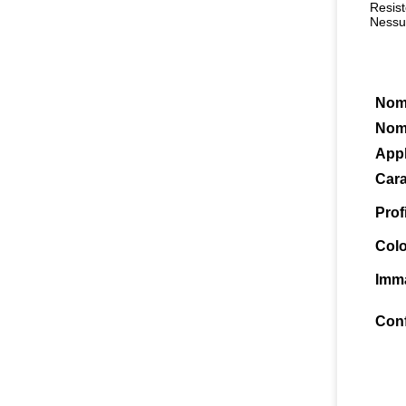
Resist
Nessun
Nome
Nom
Appl
Cara
Prof
Colo
Imm
Conf