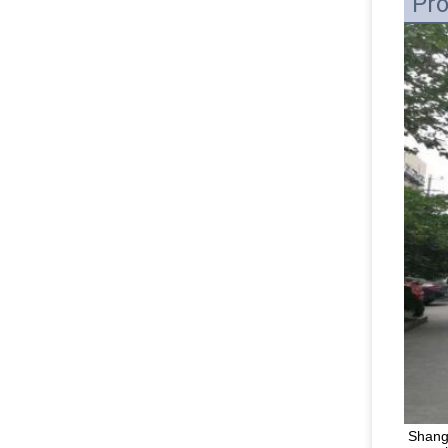
Pro
Shangh