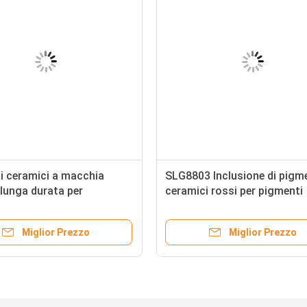
i ceramici a macchia
SLG8803 Inclusione di pigm
i lunga durata per
ceramici rossi per pigmenti
tro CAS n. 68187-15-5
inorganici
Miglior Prezzo
Miglior Prezzo