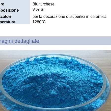
re
Blu turchese
V-zr-Si
posizione
zzatori
per la decorazione di superfici in ceramica
peratura
1280°C
sima di
ensione
agini dettagliate