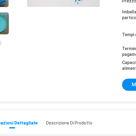
Prezzo
Imball
partico
Tempi 
Termini
pagam
Capaci
alimen
M
azioni Dettagliate
Descrizione Di Prodotto