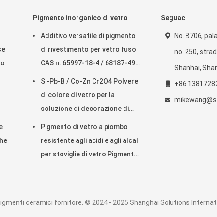
Pigmento inorganico di vetro
Seguaci
Additivo versatile di pigmento
No. B706, pala
se
di rivestimento per vetro fuso
no. 250, strad
ro
CAS n. 65997-18-4 / 68187-49-
Shanhai, Shan
5
Si-Pb-B / Co-Zn Cr2O4 Polvere
+86 1381728
di colore di vetro per la
mikewang@so
.
soluzione di decorazione di
vetro
e
Pigmento di vetro a piombo
che
resistente agli acidi e agli alcali
per stoviglie di vetro Pigmento
inorganico
igmenti ceramici fornitore. © 2024 - 2025 Shanghai Solutions Internati