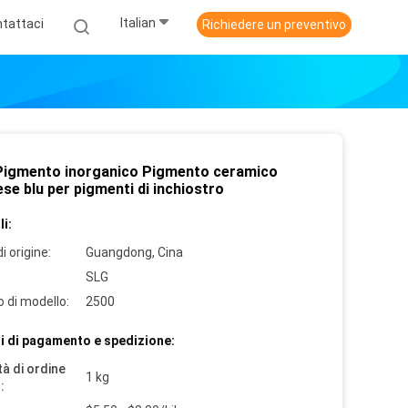
Italian
tattaci
Richiedere un preventivo
 Pigmento inorganico Pigmento ceramico
se blu per pigmenti di inchiostro
i:
i origine:
Guangdong, Cina
SLG
 di modello:
2500
i di pagamento e spedizione:
à di ordine
1 kg
: