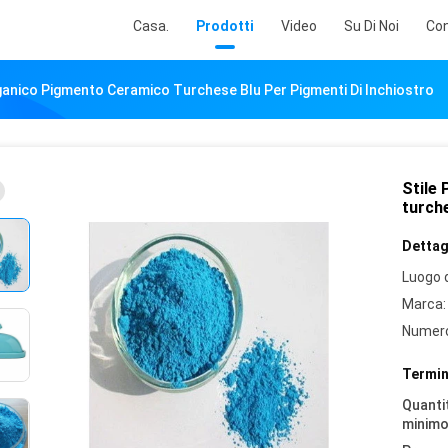
Casa.
Prodotti
Video
Su Di Noi
Con
ganico Pigmento Ceramico Turchese Blu Per Pigmenti Di Inchiostro
Stile
turche
Dettagl
Luogo d
Marca:
Numero
Termin
Quantit
minimo