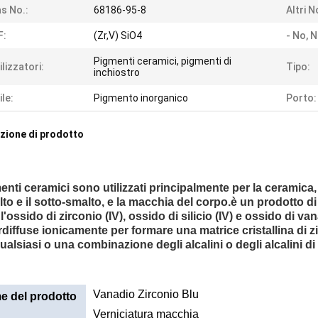
s No.:
68186-95-8
Altri N
F:
(Zr,V) SiO4
- No, N
Pigmenti ceramici, pigmenti di
ilizzatori:
Tipo:
inchiostro
ile:
Pigmento inorganico
Porto:
zione di prodotto
menti ceramici sono utilizzati principalmente per la ceramica
lto e il sotto-smalto, e la macchia del corpo.è un prodotto d
 l'ossido di zirconio (IV), ossido di silicio (IV) e ossido di 
erdiffuse ionicamente per formare una matrice cristallina d
alsiasi o una combinazione degli alcalini o degli alcalini di 
Vanadio Zirconio Blu
 del prodotto
Verniciatura macchia