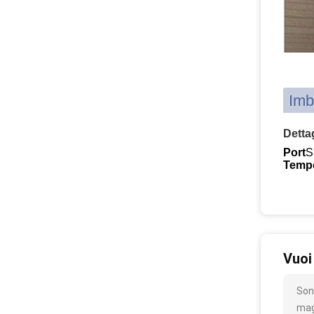
Imb
Dettag
Port
S
Temp
Vuoi
Son
mag