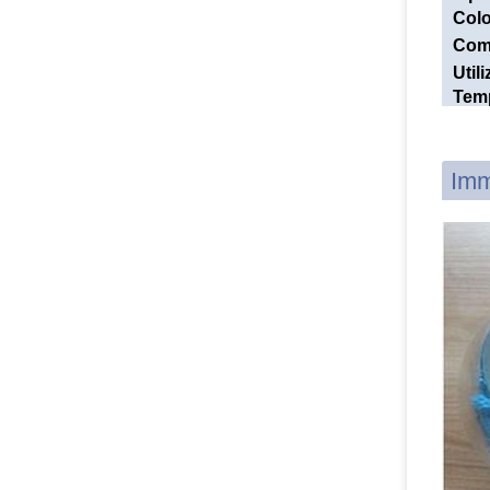
Colo
Com
Utili
Tem
mas
acc
Imm