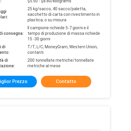
:
$5.50 - $8.80/kilograms
25 kg/sacco, 40 sacco/paletta,
aggi
sacchetto di carta con rivestimento in
lari:
plastica, o su misura
Il campione richiede 5-7 giorni e il
di consegna:
tempo di produzione di massa richiede
15 -30 giorni
 di
T/T, L/C, MoneyGram, Western Union,
ento:
contanti
tà di
200 tonnellate metriche/tonnellate
tazione:
metriche al mese
iglior Prezzo
Contatto