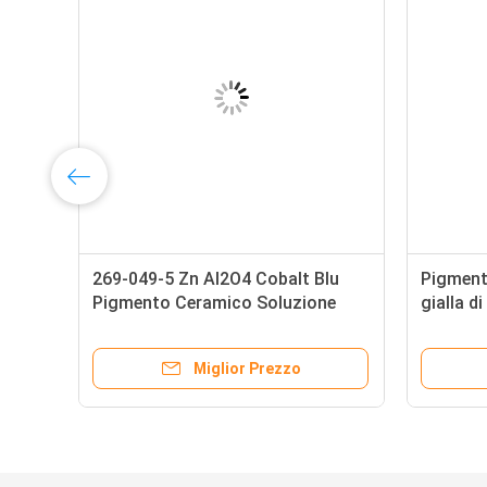
269-049-5 Zn Al2O4 Cobalt Blu
Pigment
o
Pigmento Ceramico Soluzione
gialla d
2504
inchios
Miglior Prezzo