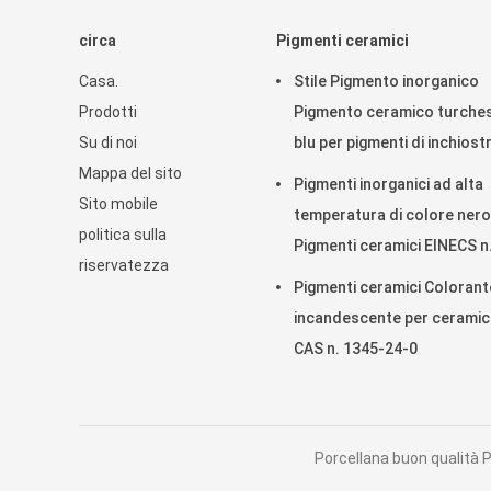
circa
Pigmenti ceramici
Casa.
Stile Pigmento inorganico
Prodotti
Pigmento ceramico turche
Su di noi
blu per pigmenti di inchiost
Mappa del sito
Pigmenti inorganici ad alta
Sito mobile
temperatura di colore nero
politica sulla
Pigmenti ceramici EINECS n
riservatezza
Pigmenti ceramici Colorant
incandescente per cerami
CAS n. 1345-24-0
Porcellana buon qualità P