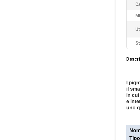
Ca
M
Ut
St
Descri
I pig
il sma
in cui
e int
uno qu
Nome
Tipo