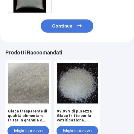
Continua
Prodotti Raccomandati
Glace trasparente di
99.99% di purezza
qualità alimentare
Glace fritto per la
fritta in granula o
vetrificazione
polvere per
ceramica CAS n.
ceramiche Purezza
65997-18-4
Miglior prezzo
Miglior prezzo
99,99%