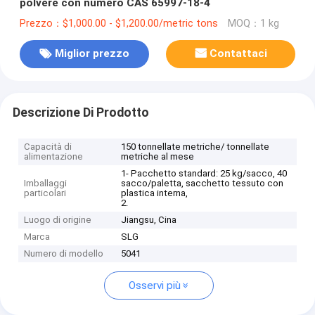
polvere con numero CAS 65997-18-4
Prezzo：$1,000.00 - $1,200.00/metric tons
MOQ：1 kg
Miglior prezzo
Contattaci
Descrizione Di Prodotto
Capacità di
150 tonnellate metriche/ tonnellate
alimentazione
metriche al mese
1- Pacchetto standard: 25 kg/sacco, 40
Imballaggi
sacco/paletta, sacchetto tessuto con
particolari
plastica interna,
2.
Luogo di origine
Jiangsu, Cina
Marca
SLG
Numero di modello
5041
Osservi più