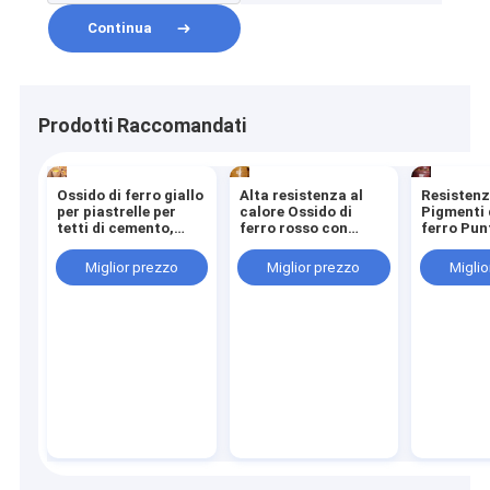
ceramico Asfalto Tintori
Continua
per carta
Prodotti Raccomandati
Ossido di ferro giallo
Alta resistenza al
Resistenz
per piastrelle per
calore Ossido di
Pigmenti 
tetti di cemento,
ferro rosso con
ferro Pun
pavimentazioni,
resistenza chimica
ebollizio
plastiche e polimeri
fino a 1000 °C
α-Fe2O3 
Miglior prezzo
Miglior prezzo
Miglio
di gomma, malta,
chimica
carta e rivestimenti
di bobine