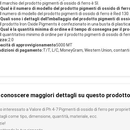
Il marchio del prodotto pigmenti di ossido di ferro è SI.
 Qual è il numero di modello del prodotto pigmenti di ossido di ferr
 Il numero di modello del prodotto pigmenti di ossido di ferro è Red 130.
 Quali sono i dettagli dell'imballaggio del prodotto pigmenti di ossi
 Il prodotto Iron Oxide Pigments è confezionato in una busta di plastica
 Qual è la quantità minima di ordine e il tempo di consegna per il pr
Il quantitativo minimo di ordine per il prodotto pigmenti di ossido di ferr
zzo:
2.0
acità di approvvigionamento
5000 MT
dizioni di pagamento:
T/T, L/C, MoneyGram, Western Union, contanti
 conoscere maggiori dettagli su questo prodott
 interessato a Valore di Ph 4-7 Pigmenti di ossido di ferro per propriet
tagli come tipo, dimensione, quantità, materiale, ecc.
zie!