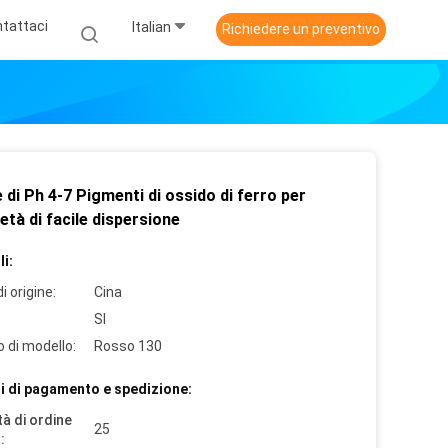
tattaci
Italian
Richiedere un preventivo
 di Ph 4-7 Pigmenti di ossido di ferro per
età di facile dispersione
i:
i origine:
Cina
SI
 di modello:
Rosso 130
i di pagamento e spedizione:
à di ordine
25
: