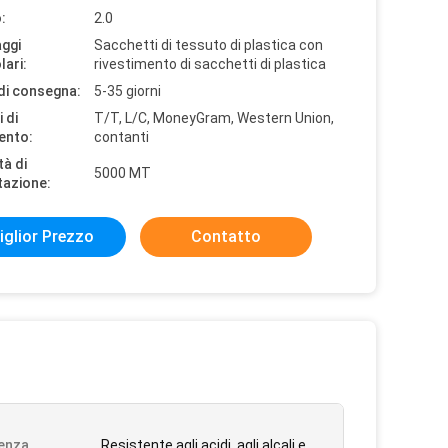
:
2.0
aggi
Sacchetti di tessuto di plastica con
lari:
rivestimento di sacchetti di plastica
di consegna:
5-35 giorni
 di
T/T, L/C, MoneyGram, Western Union,
ento:
contanti
tà di
5000 MT
tazione:
iglior Prezzo
Contatto
enza
Resistente agli acidi, agli alcali e