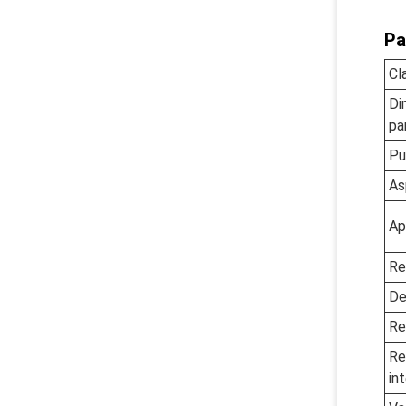
Pa
Cl
Di
pa
Pu
As
Ap
Re
De
Re
Re
in