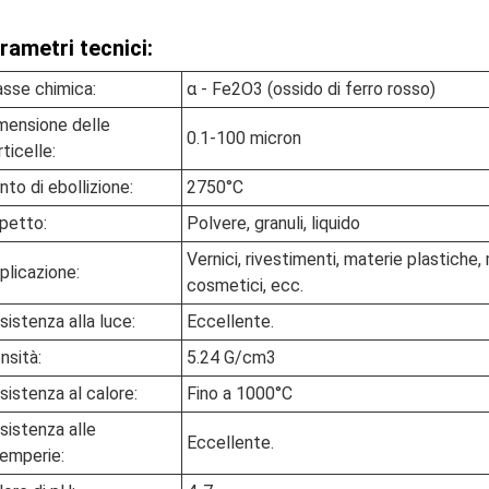
rametri tecnici:
asse chimica:
α - Fe2O3 (ossido di ferro rosso)
mensione delle
0.1-100 micron
rticelle:
nto di ebollizione:
2750°C
petto:
Polvere, granuli, liquido
Vernici, rivestimenti, materie plastiche,
plicazione:
cosmetici, ecc.
sistenza alla luce:
Eccellente.
nsità:
5.24 G/cm3
sistenza al calore:
Fino a 1000°C
sistenza alle
Eccellente.
temperie: