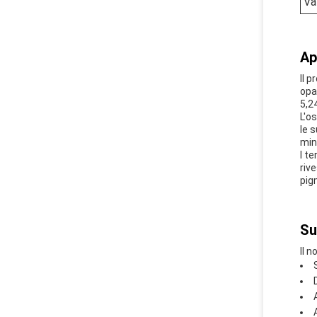
Va
Ap
Il p
opa
5,2
L'o
le 
min
I t
rive
pig
Su
Il 