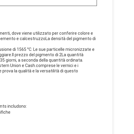
timenti, dove viene utilizzato per conferire colore e
in cemento e calcestruzzoLa densità del pigmento di
usione di 1565 °C. Le sue particelle micronizzate e
ggiare.Il prezzo del pigmento di 2La quantità
 35 giorni, a seconda della quantità ordinata.
tern Union e Cash.comprese le vernici e i
 prova la qualità e la versatilità di questo
ents includono:
ifiche