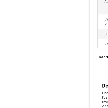
Ap
Ca
Pr
Cl
Va
Descri
De
Una
l'u
riv
è e