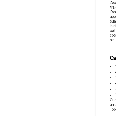
L'o
tra
L'o
app
sua
In 
sett
cos
sic
Ca
Que
un'
156