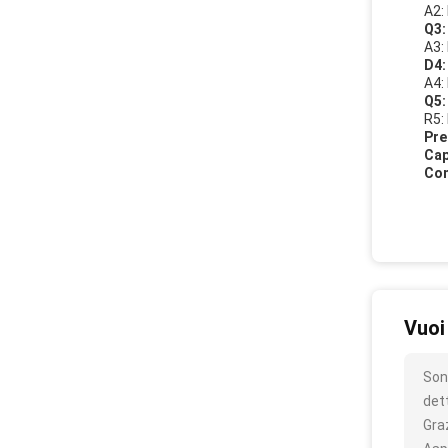
A2: 
Q3:
A3:
D4:
A4:
Q5:
R5: 
Pre
Cap
Con
Vuoi
Sono
det
Gra