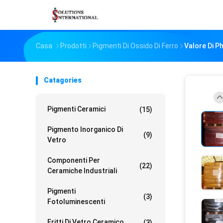
Casa
Prodotti
Pigmenti Di Ossido Di Ferro
Valore Di Ph
Catagories
Pigmenti Ceramici
(15)
Pigmento Inorganico Di
(9)
Vetro
Componenti Per
(22)
Ceramiche Industriali
Pigmenti
(3)
Fotoluminescenti
Fritti Di Vetro Ceramico
(3)