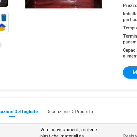
Prezzo
Imball
partico
Tempi 
Termini
pagam
Capaci
alimen
M
azioni Dettagliate
Descrizione Di Prodotto
Vernici, rivestimenti, materie
plastiche, materiali da
Resist