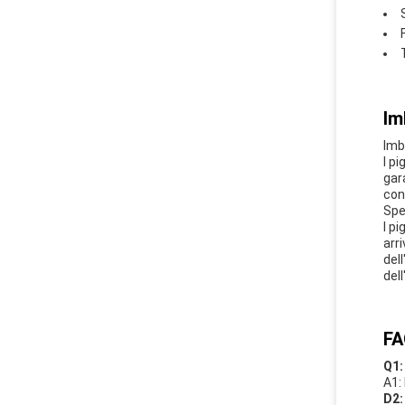
Im
Imb
I p
gar
con
Spe
I pi
arr
del
dell
FA
Q1:
A1:
D2: