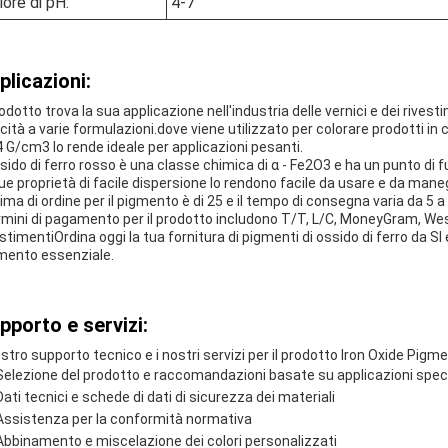
lore di pH:
4-7
plicazioni:
rodotto trova la sua applicazione nell'industria delle vernici e dei rives
cità a varie formulazioni.dove viene utilizzato per colorare prodotti 
4 G/cm3 lo rende ideale per applicazioni pesanti.
ssido di ferro rosso è una classe chimica di α - Fe2O3 e ha un punto di f
sue proprietà di facile dispersione lo rendono facile da usare e da mane
ima di ordine per il pigmento è di 25 e il tempo di consegna varia da 5 a
ermini di pagamento per il prodotto includono T/T, L/C, MoneyGram, Wes
stimentiOrdina oggi la tua fornitura di pigmenti di ossido di ferro da SI e
mento essenziale.
pporto e servizi:
nostro supporto tecnico e i nostri servizi per il prodotto Iron Oxide Pigm
Selezione del prodotto e raccomandazioni basate su applicazioni spec
Dati tecnici e schede di dati di sicurezza dei materiali
Assistenza per la conformità normativa
Abbinamento e miscelazione dei colori personalizzati