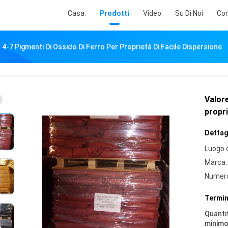
Casa.
Prodotti
Video
Su Di Noi
Con
 4-7 Pigmenti Di Ossido Di Ferro Per Proprietà Di Facile Dispersione
Valore
propri
Dettagl
Luogo d
Marca:
Numero
Termin
Quantit
minimo