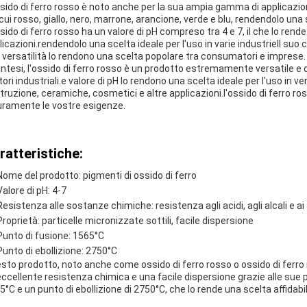
ssido di ferro rosso è noto anche per la sua ampia gamma di applicazioni.
 cui rosso, giallo, nero, marrone, arancione, verde e blu, rendendolo un
ssido di ferro rosso ha un valore di pH compreso tra 4 e 7, il che lo re
licazioni.rendendolo una scelta ideale per l'uso in varie industrieIl suo 
 versatilità lo rendono una scelta popolare tra consumatori e imprese.
sintesi, l'ossido di ferro rosso è un prodotto estremamente versatile e
ori industriali.e valore di pH lo rendono una scelta ideale per l'uso in ve
truzione, ceramiche, cosmetici e altre applicazioni.l'ossido di ferro r
uramente le vostre esigenze.
ratteristiche:
Nome del prodotto: pigmenti di ossido di ferro
Valore di pH: 4-7
Resistenza alle sostanze chimiche: resistenza agli acidi, agli alcali e ai
Proprietà: particelle micronizzate sottili, facile dispersione
Punto di fusione: 1565°C
Punto di ebollizione: 2750°C
sto prodotto, noto anche come ossido di ferro rosso o ossido di ferro r
eccellente resistenza chimica e una facile dispersione grazie alle sue 
5°C e un punto di ebollizione di 2750°C, che lo rende una scelta affidab