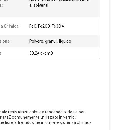
a:
ai solventi
a Chimica:
FeO, Fe2O3, Fe3O4
zione:
Polvere, granuli, liquido
à:
50,24 g/cm3
ionale resistenza chimica.rendendolo ideale per
i durataÈ comunemente utilizzato in vernici,
tici e altre industrie in cui la resistenza chimica