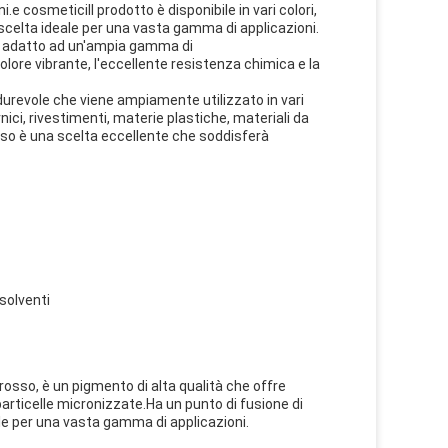
e cosmeticiIl prodotto è disponibile in vari colori,
a scelta ideale per una vasta gamma di applicazioni.
nde adatto ad un'ampia gamma di
colore vibrante, l'eccellente resistenza chimica e la
 durevole che viene ampiamente utilizzato in vari
rnici, rivestimenti, materie plastiche, materiali da
osso è una scelta eccellente che soddisferà
 solventi
osso, è un pigmento di alta qualità che offre
particelle micronizzate.Ha un punto di fusione di
ile per una vasta gamma di applicazioni.