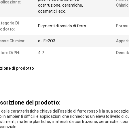
plicazione:
costruzione, ceramiche,
Chimic
cosmetici, ecc.
tegoria Di
Pigmenti di ossido di ferro
Formul
odotto:
asse Chimica:
α - Fe2O3
Appari
lore Di PH:
4-7
Densit
zione di prodotto
scrizione del prodotto:
 delle caratteristiche chiave dell'ossido di ferro rosso è la sua eccez
so in ambienti difficili e applicazioni che richiedono un elevato livello d
estimenti, materie plastiche, materiali da costruzione, ceramiche, cosme
ssenziale.