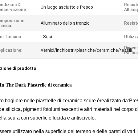
ndizioni Di
Resist
Un luogo asciutto e fresco
nservazione:
All'ac
omposizione
Alluminato dello stronzio
Resist
imica:
n Tossico:
- Sì, sì.
Utilizz
Dimens
plicazione:
Vernici/inchiostri/plastiche/ceramiche/tessili
Partice
zione di prodotto
In The Dark Piastrelle di ceramica
tro bagliore nelle piastrelle di ceramica scure è
realizzato da:
Pres
de silicica, pigmenti fotoluminescenti e altri materiali nel corpo
ella scura con superficie lucida e antiscivolo.
sere utilizzato nella superficie del terreno e delle pareti di vari 