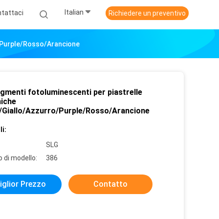
Italian
tattaci
Richiedere un preventivo
o/Purple/Rosso/Arancione
gmenti fotoluminescenti per piastrelle
iche
/Giallo/Azzurro/Purple/Rosso/Arancione
i:
SLG
 di modello:
386
iglior Prezzo
Contatto