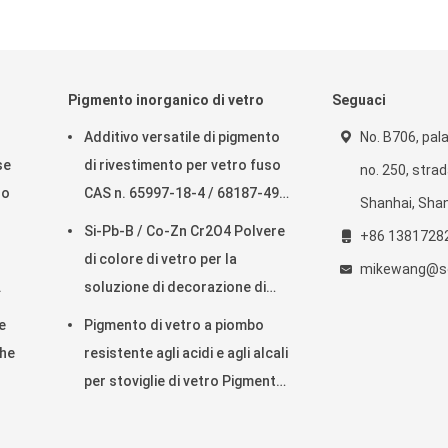
Pigmento inorganico di vetro
Seguaci
Additivo versatile di pigmento
No. B706, pala
se
di rivestimento per vetro fuso
no. 250, strad
ro
CAS n. 65997-18-4 / 68187-49-
Shanhai, Shan
5
Si-Pb-B / Co-Zn Cr2O4 Polvere
+86 1381728
di colore di vetro per la
mikewang@so
.
soluzione di decorazione di
vetro
e
Pigmento di vetro a piombo
che
resistente agli acidi e agli alcali
per stoviglie di vetro Pigmento
inorganico