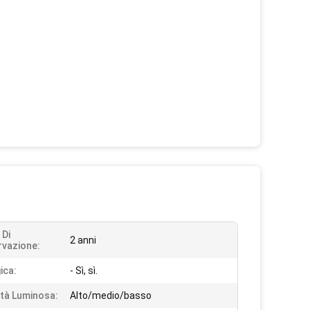
 Di
2 anni
vazione:
ica:
- Sì, sì.
ità Luminosa:
Alto/medio/basso