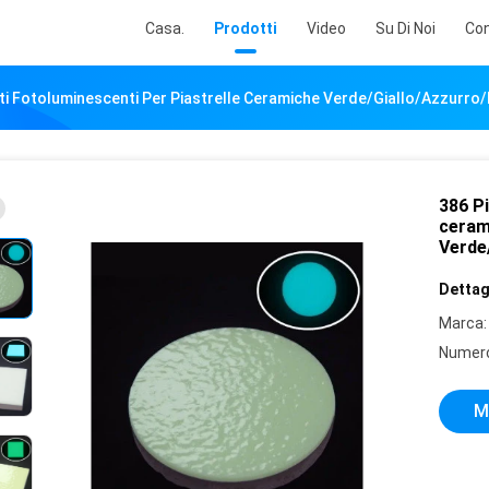
Casa.
Prodotti
Video
Su Di Noi
Con
ti Fotoluminescenti Per Piastrelle Ceramiche Verde/Giallo/Azzurr
386 Pi
ceram
Verde
Dettagl
Marca:
Numero
M