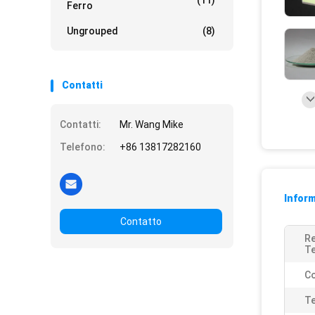
(11)
Ferro
Ungrouped
(8)
Contatti
Contatti:
Mr. Wang Mike
Telefono:
+86 13817282160
Inform
Contatto
Re
T
Co
Te