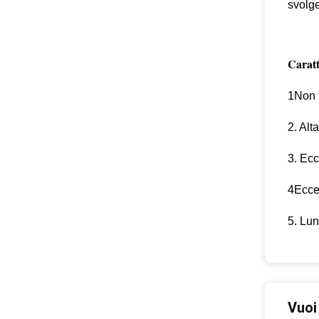
svolge
Caratt
1Non t
2. Alt
3. Ecc
4Eccel
5. Lun
Vuoi