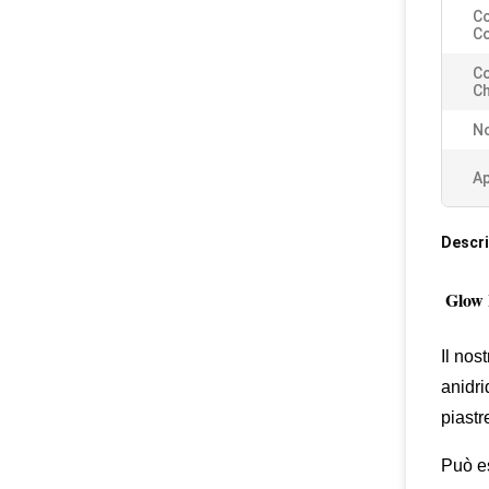
Co
Co
C
Ch
No
Ap
Descri
Glow 
Il nos
anidri
piastr
Può es