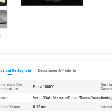
azioni Dettagliate
Descrizione Di Prodotto
sistenza Alle
Durata
Fino a 1000°C
emperature:
Conser
lore:
Verde/Giallo/Azzurro/Purple/Rosso/Arancione
Ecolog
mpo Di Luce:
8-12 ore
Intens