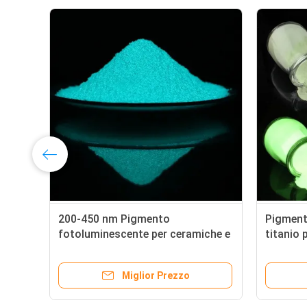
200-450 nm Pigmento
Pigment
fotoluminescente per ceramiche e
titanio 
vetri
n. CAS 
Verde/Giallo/Azzurro/Arancione/Rosso
Miglior Prezzo