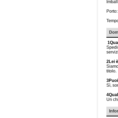
Imball
Porto
Tempo
Dom
1Qual
Spedir
serviz
2Lei 
Siamo 
titolo.
3Puoi
Sì, so
4Qual
Un chi
Info