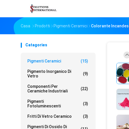
Casa
Prodotti
Pigmenti Ceramici
Colorante Incandes
Catagories
Pigmenti Ceramici
(15)
Pigmento Inorganico Di
(9)
Vetro
Componenti Per
(22)
Ceramiche Industriali
Pigmenti
(3)
Fotoluminescenti
Fritti Di Vetro Ceramico
(3)
Pigmenti Di Ossido Di