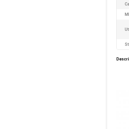
Ca
M
Ut
St
Descri