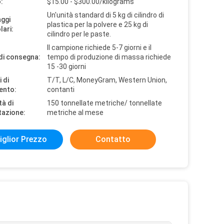
:
$15.00 - $300.00/kilograms
Un'unità standard di 5 kg di cilindro di
aggi
plastica per la polvere e 25 kg di
lari:
cilindro per le paste.
Il campione richiede 5-7 giorni e il
di consegna:
tempo di produzione di massa richiede
15 -30 giorni
 di
T/T, L/C, MoneyGram, Western Union,
ento:
contanti
tà di
150 tonnellate metriche/ tonnellate
tazione:
metriche al mese
iglior Prezzo
Contatto