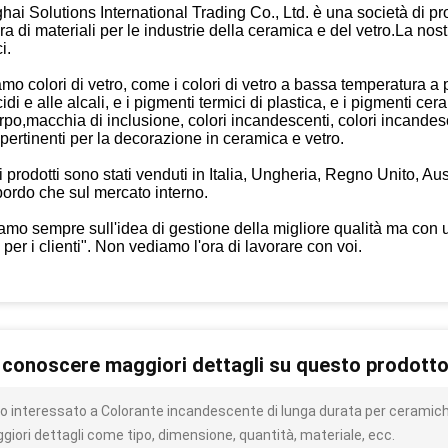
ai Solutions International Trading Co., Ltd. è una società di p
ura di materiali per le industrie della ceramica e del vetro.La nost
i.
mo colori di vetro, come i colori di vetro a bassa temperatura a 
cidi e alle alcali, e i pigmenti termici di plastica, e i pigmenti 
rpo,macchia di inclusione, colori incandescenti, colori incandesce
pertinenti per la decorazione in ceramica e vetro.
ri prodotti sono stati venduti in Italia, Ungheria, Regno Unito, Au
bordo che sul mercato interno.
iamo sempre sull'idea di gestione della migliore qualità ma con 
 per i clienti". Non vediamo l'ora di lavorare con voi.
 conoscere maggiori dettagli su questo prodott
o interessato a Colorante incandescente di lunga durata per ceramich
giori dettagli come tipo, dimensione, quantità, materiale, ecc.