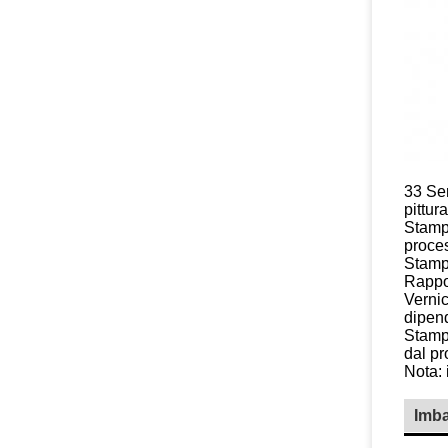
33 Ser
pittur
Stampa
proces
Stamp
Rappor
Vernic
dipend
Stampa
dal pr
Nota: 
Imba