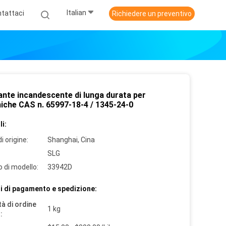
Italian
tattaci
Richiedere un preventivo
ante incandescente di lunga durata per
iche CAS n. 65997-18-4 / 1345-24-0
i:
i origine:
Shanghai, Cina
SLG
 di modello:
33942D
i di pagamento e spedizione:
à di ordine
1 kg
: