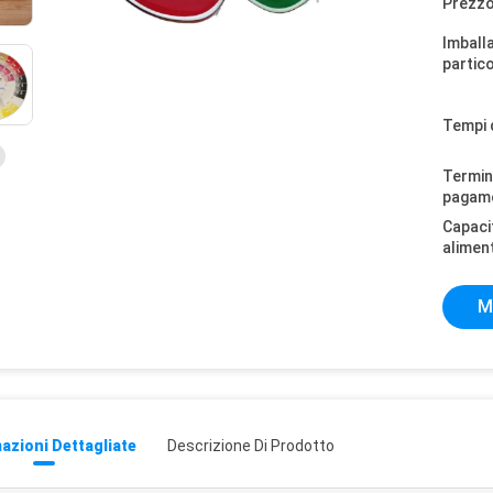
Prezzo
Imball
partico
Tempi 
Termini
pagam
Capaci
alimen
M
azioni Dettagliate
Descrizione Di Prodotto