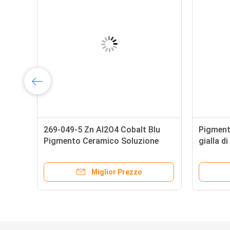
269-049-5 Zn Al2O4 Cobalt Blu
Pigment
o
Pigmento Ceramico Soluzione
gialla d
2504
inchios
Miglior Prezzo