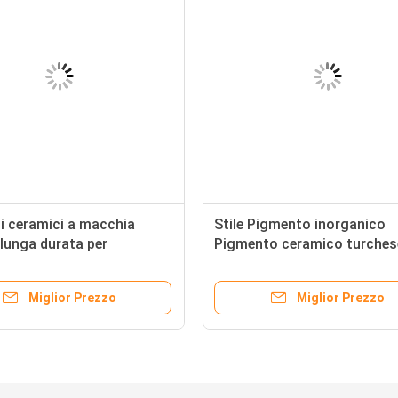
i ceramici a macchia
Stile Pigmento inorganico
i lunga durata per
Pigmento ceramico turches
tro CAS n. 68187-15-5
per pigmenti di inchiostro
Miglior Prezzo
Miglior Prezzo