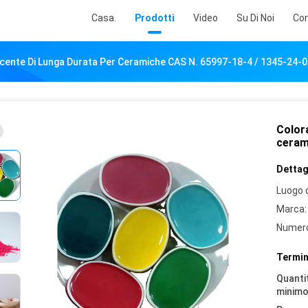
Casa.
Prodotti
Video
Su Di Noi
Con
cente Di Lunga Durata Per Ceramiche CAS N. 65997-18-4 / 1345-24-0
Color
ceram
Dettagl
Luogo d
Marca:
Numero
Termin
Quantit
minimo