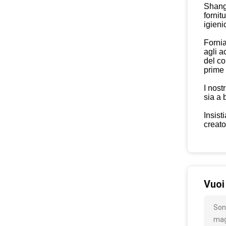
Shangh
fornit
igienic
Fornia
agli a
del co
prime 
I nost
sia a 
Insist
creato
Vuoi
Son
mag