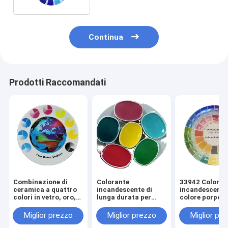
Continua
Prodotti Raccomandati
Combinazione di
Colorante
33942 Coloran
ceramica a quattro
incandescente di
incandescente
colori in vetro, oro,
lunga durata per
colore porpor
viola e ossido di
ceramiche CAS n.
dorato per go
ferro
65997-18-4 / 1345-
plastica
Miglior prezzo
Miglior prezzo
Miglior pr
24-0