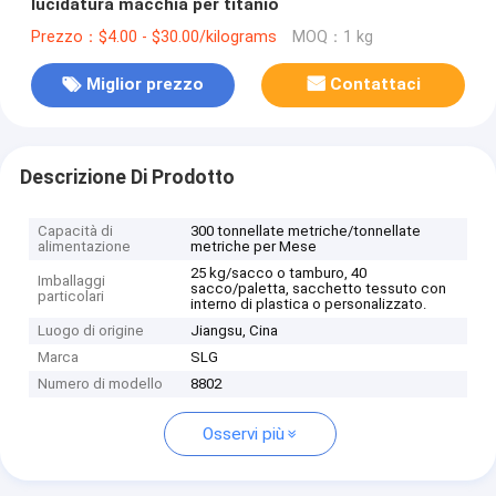
lucidatura macchia per titanio
Prezzo：$4.00 - $30.00/kilograms
MOQ：1 kg
Miglior prezzo
Contattaci
Descrizione Di Prodotto
Capacità di
300 tonnellate metriche/tonnellate
alimentazione
metriche per Mese
25 kg/sacco o tamburo, 40
Imballaggi
sacco/paletta, sacchetto tessuto con
particolari
interno di plastica o personalizzato.
Luogo di origine
Jiangsu, Cina
Marca
SLG
Numero di modello
8802
Osservi più