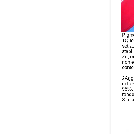
Pigme
1Ques
vetrat
stabil
Zn, 
non è
conte
2Aggi
di fre
95%, 
rende
Sfalla