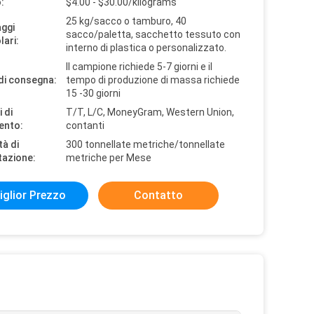
:
$4.00 - $30.00/kilograms
25 kg/sacco o tamburo, 40
aggi
sacco/paletta, sacchetto tessuto con
lari:
interno di plastica o personalizzato.
Il campione richiede 5-7 giorni e il
di consegna:
tempo di produzione di massa richiede
15 -30 giorni
 di
T/T, L/C, MoneyGram, Western Union,
ento:
contanti
tà di
300 tonnellate metriche/tonnellate
tazione:
metriche per Mese
iglior Prezzo
Contatto