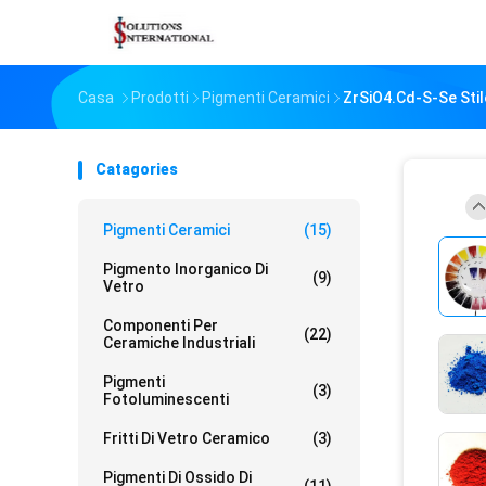
Casa
Prodotti
Pigmenti Ceramici
ZrSiO4.Cd-S-Se Sti
Catagories
Pigmenti Ceramici
(15)
Pigmento Inorganico Di
(9)
Vetro
Componenti Per
(22)
Ceramiche Industriali
Pigmenti
(3)
Fotoluminescenti
Fritti Di Vetro Ceramico
(3)
Pigmenti Di Ossido Di