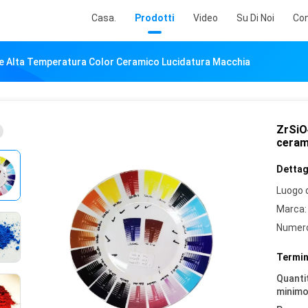
Casa.
Prodotti
Video
Su Di Noi
Con
le Alta Temperatura Color Ceramico Lucidatura Macchia
ZrSiO
ceram
Dettagl
Luogo d
Marca:
Numero
Termin
Quantit
minimo