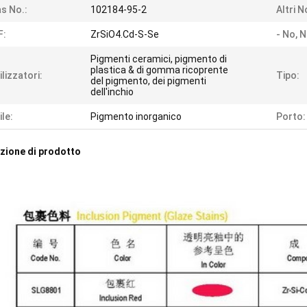
s No.:
102184-95-2
Altri N
F:
ZrSiO4.Cd-S-Se
- No, N
Pigmenti ceramici, pigmento di
plastica & di gomma ricoprente
ilizzatori:
Tipo:
del pigmento, dei pigmenti
dell'inchio
ile:
Pigmento inorganico
Porto:
zione di prodotto