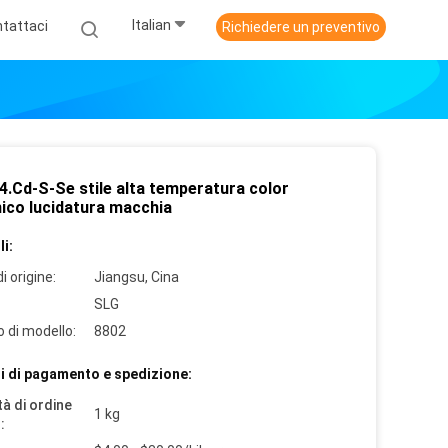
Italian
tattaci
Richiedere un preventivo
4.Cd-S-Se stile alta temperatura color
ico lucidatura macchia
i:
i origine:
Jiangsu, Cina
SLG
 di modello:
8802
i di pagamento e spedizione:
à di ordine
1 kg
: