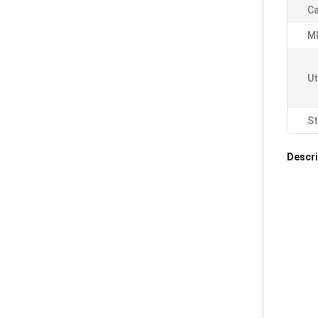
Ca
M
Ut
St
Descri