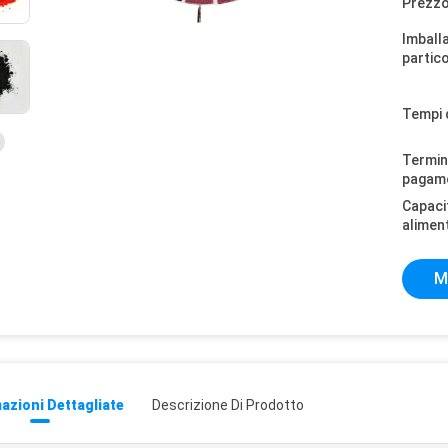
Prezzo
Imball
partico
Tempi 
Termini
pagam
Capaci
alimen
M
azioni Dettagliate
Descrizione Di Prodotto