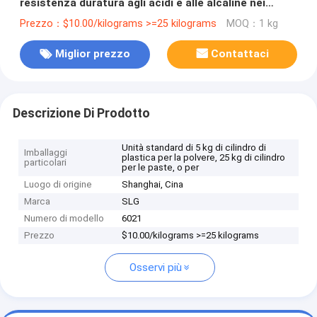
resistenza duratura agli acidi e alle alcaline nei
vasetti e nei vetri
Prezzo：$10.00/kilograms >=25 kilograms
MOQ：1 kg
Miglior prezzo
Contattaci
Descrizione Di Prodotto
Unità standard di 5 kg di cilindro di
Imballaggi
plastica per la polvere, 25 kg di cilindro
particolari
per le paste, o per
Luogo di origine
Shanghai, Cina
Marca
SLG
Numero di modello
6021
Prezzo
$10.00/kilograms >=25 kilograms
Osservi più