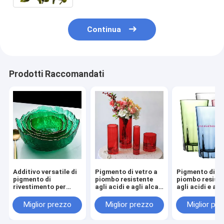
Continua
Prodotti Raccomandati
Additivo versatile di
Pigmento di vetro a
Pigmento di ve
pigmento di
piombo resistente
piombo resist
rivestimento per
agli acidi e agli alcali
agli acidi e agl
vetro fuso CAS n.
per stoviglie di vetro
per stoviglie d
65997-18-4 / 68187-
Pigmento inorganico
Miglior prezzo
Miglior prezzo
Miglior pr
49-5