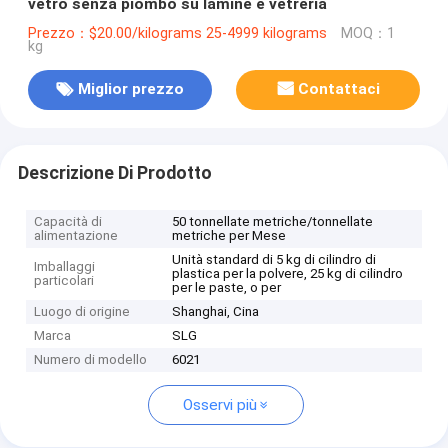
vetro senza piombo su lamine e vetreria
Prezzo：$20.00/kilograms 25-4999 kilograms
MOQ：1
kg
Miglior prezzo
Contattaci
Descrizione Di Prodotto
Capacità di
50 tonnellate metriche/tonnellate
alimentazione
metriche per Mese
Unità standard di 5 kg di cilindro di
Imballaggi
plastica per la polvere, 25 kg di cilindro
particolari
per le paste, o per
Luogo di origine
Shanghai, Cina
Marca
SLG
Numero di modello
6021
Osservi più