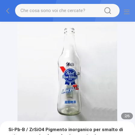
2
/
6
Si-Pb-B / ZrSiO4 Pigmento inorganico per smalto di