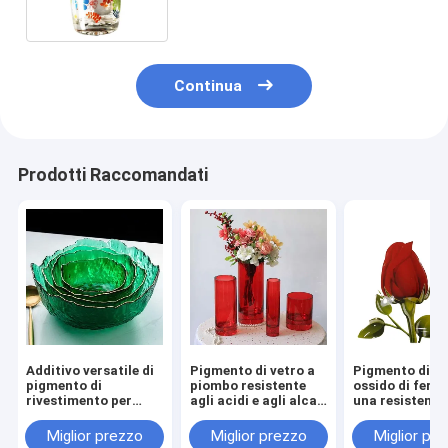
vetreria
Continua
Prodotti Raccomandati
Additivo versatile di
Pigmento di vetro a
Pigmento di ve
pigmento di
piombo resistente
ossido di ferro
rivestimento per
agli acidi e agli alcali
una resistenz
vetro fuso CAS n.
per stoviglie di vetro
duratura agli a
65997-18-4 / 68187-
Pigmento inorganico
alle alcaline ne
Miglior prezzo
Miglior prezzo
Miglior pr
49-5
vasetti e nei ve