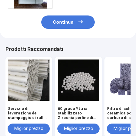
Continua
Prodotti Raccomandati
Servizio di
60 grado Yttria
Filtro di schi
lavorazione del
stabilizzato
ceramica poro
stampaggio di rulli in
Zirconia perline di
carburo di sili
ceramica di
taglio di ceramica
soluzione di
alluminio refrattari
sfere
filtrazione di 
Miglior prezzo
Miglior prezzo
Miglior pr
ad alta temperatura
fusi
per forni a rulli