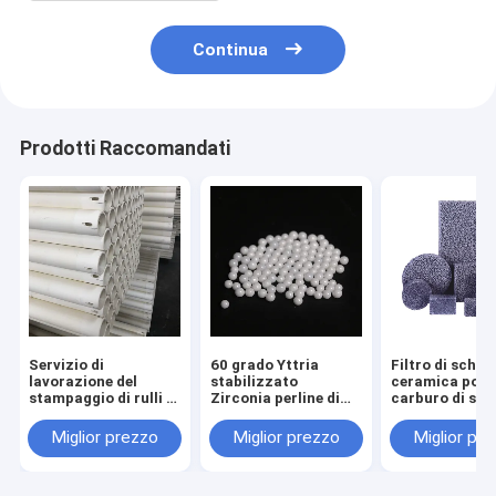
Continua
Prodotti Raccomandati
Servizio di
60 grado Yttria
Filtro di schi
lavorazione del
stabilizzato
ceramica poro
stampaggio di rulli in
Zirconia perline di
carburo di sili
ceramica di
taglio di ceramica
soluzione di
alluminio refrattari
sfere
filtrazione di 
Miglior prezzo
Miglior prezzo
Miglior pr
ad alta temperatura
fusi
per forni a rulli