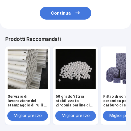
Continua
Prodotti Raccomandati
Servizio di
60 grado Yttria
Filtro di schi
lavorazione del
stabilizzato
ceramica poro
stampaggio di rulli in
Zirconia perline di
carburo di sili
ceramica di
taglio di ceramica
soluzione di
alluminio refrattari
sfere
filtrazione di 
Miglior prezzo
Miglior prezzo
Miglior pr
ad alta temperatura
fusi
per forni a rulli