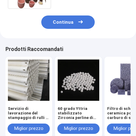
Continua
Prodotti Raccomandati
Servizio di
60 grado Yttria
Filtro di schi
lavorazione del
stabilizzato
ceramica poro
stampaggio di rulli in
Zirconia perline di
carburo di sili
ceramica di
taglio di ceramica
soluzione di
alluminio refrattari
sfere
filtrazione di 
Miglior prezzo
Miglior prezzo
Miglior pr
ad alta temperatura
fusi
per forni a rulli