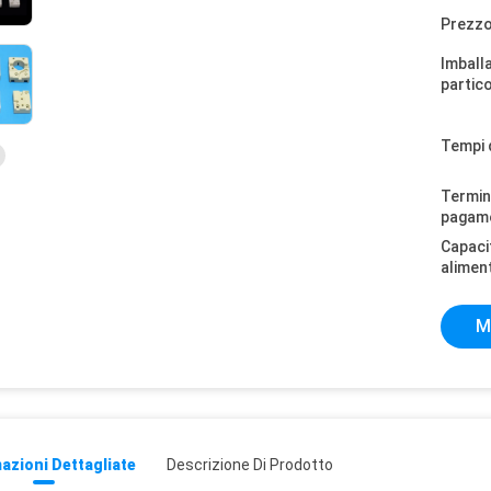
Prezzo
Imball
partico
Tempi 
Termini
pagam
Capaci
alimen
M
azioni Dettagliate
Descrizione Di Prodotto