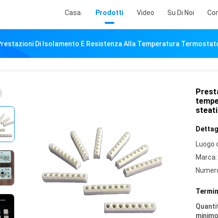
Casa.
Prodotti
Video
Su Di Noi
Con
restazioni Di Isolamento E Resistenza Alla Temperatura Termostato 
Presta
tempe
steati
Dettagl
Luogo d
Marca:
Numero
Termin
Quantit
minimo