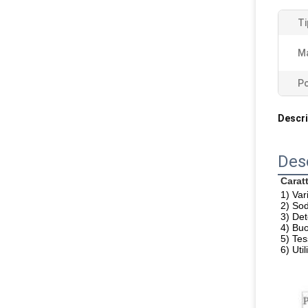
Ti
Ma
Po
Descri
Des
Caratt
1) Var
2) Sod
3) Det
4) Buo
5) Tess
6) Util