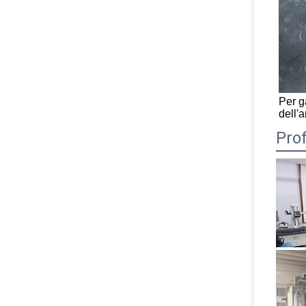
Per ga
dell'
Prof