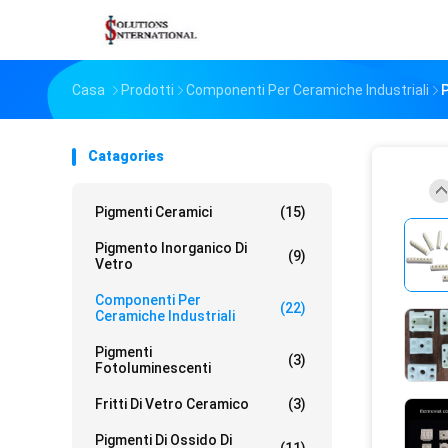
Casa
Prodotti
Componenti Per Ceramiche Industriali
P
Catagories
Pigmenti Ceramici
(15)
Pigmento Inorganico Di
(9)
Vetro
Componenti Per
(22)
Ceramiche Industriali
Pigmenti
(3)
Fotoluminescenti
Fritti Di Vetro Ceramico
(3)
Pigmenti Di Ossido Di