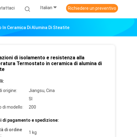
Italian
tattaci
Richiedere un preventivo
In Ceramica Di Alumina Di Steatite
zioni di isolamento e resistenza alla
ratura Termostato in ceramica di alumina di
te
i:
i origine:
Jiangsu, Cina
SI
 di modello:
200
i di pagamento e spedizione:
à di ordine
1 kg
: