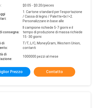
:
$0.05 - $0.20/pieces
1. Cartone standard per l'esportazione
aggi
/ Cassa di legno / Palette<br/>2.
lari:
Personalizzare in base alle
Il campione richiede 5-7 giorni e il
di consegna:
tempo di produzione di massa richiede
15 -30 giorni
 di
T/T, L/C, MoneyGram, Western Union,
ento:
contanti
tà di
1000000 pezzi al mese
tazione:
iglior Prezzo
Contatto