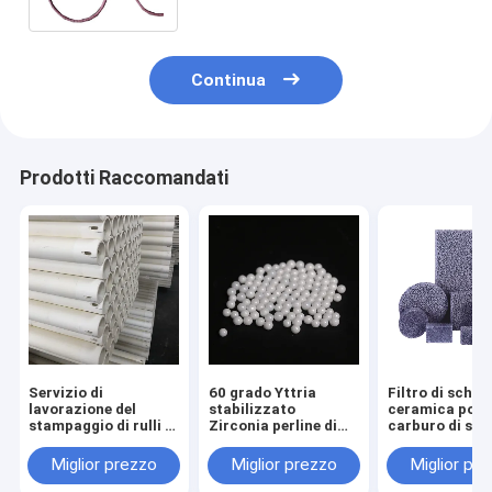
Continua
Prodotti Raccomandati
Servizio di
60 grado Yttria
Filtro di schi
lavorazione del
stabilizzato
ceramica poro
stampaggio di rulli in
Zirconia perline di
carburo di sili
ceramica di
taglio di ceramica
soluzione di
alluminio refrattari
sfere
filtrazione di 
Miglior prezzo
Miglior prezzo
Miglior pr
ad alta temperatura
fusi
per forni a rulli